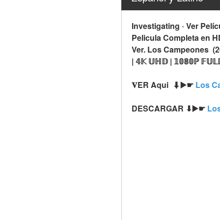
Investigating
-
Ver Pelíc
Pelicula Completa en H
Ver. Los Campeones  (2
| 𝟜𝕂 𝕌ℍ𝔻 | 𝟙𝟘𝟠𝟘ℙ 𝔽𝕌𝕃
𝐕ER Aqui  ⬇▶️☛ 
Los Ca
DESCARGAR ⬇▶️☛ 
Los