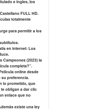
ulado e ingles, los 
y Castellano FULL HD.
culas totalmente 
rge para permitir a los 
ubtítulos.
is en internet: Los 
duce.
 Campeones (2023) la 
ícula completa?”.
Película online desde 
 su preferencia.
 lo prometido, que 
e obligan a dar clic 
 un enlace que no 
Además existe una ley 