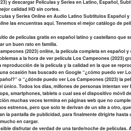
) y descargar Películas y Series en Latino, Español, Subtit
mejor calidad HD sin cortes.
culas y Series Online en Audio Latino Subtitulos Español 
nline las encuentras aquí. Tenemos el mejor catálogo de peli
tio de películas gratis en español latino y castellano que su
ar un buen rato en familia.
mpeones (2023) online, la película completa en español y s
blemas a la hora de ver película Los Campeones (2023) grat
 reproducción de la película y la calidad en la que se repro
una ocasión has buscado en Google “¿cómo puedo ver Los
spañol?” o “¿dónde puedo ver Los Campeones (2023) la pel
l único. Todos los días, millones de personas intentan ver 
ps, smartphones, tablets o cual sea el dispositivo móvil de
ción muchas veces termina en páginas web que no cumplen
os estrenos, pero que solo te derivan de un site a otro, que t
nan la pantalla de publicidad, para finalmente dirigirte hasta
 mucho en cargar.
ible disfrutar de verdad de una tarde/noche de películas. 