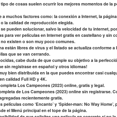
e tipo de cosas suelen ocurrir los mejores momentos de la pe
 a muchos factores como: la conexión a Internet, la página 
s o la calidad de reproducción elegida.
 pueden solucionar, salvo la velocidad de tu internet, por 
 para ver películas en Internet gratis en castellano y sin co
 no existen o son muy poco comunes.
a están libres de virus y el listado se actualiza conforme a
llas que se van cerrando.
cidas, cabe duda de que cumple su objetivo a la perfección
 sin registrase en español y otros idiomas!
muy bien distribuida en la que puedes encontrar casi cualqu
 en calidad Full HD y 4K.
 completa Los Campeones (2023) online, gratis y legal.
completa de Los Campeones (2023) online sin registrarse. Con
 agregadas recientemente gratis.
las películas como ‘Encanto’ y ‘Spider-man: No Way Home’, 
de el Menú principal en el tope de la página.
sibilidad de que solicites una película en concreto si no la