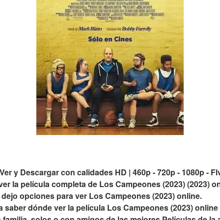
r y Descargar con calidades HD | 460p - 720p - 1080p - Fl
 la película completa de Los Campeones (2023) (2023) onli
e dejo opciones para ver Los Campeones (2023) online.
a saber dónde ver la película Los Campeones (2023) online y
en familia, solos o con amigos de las mejores Películas de la