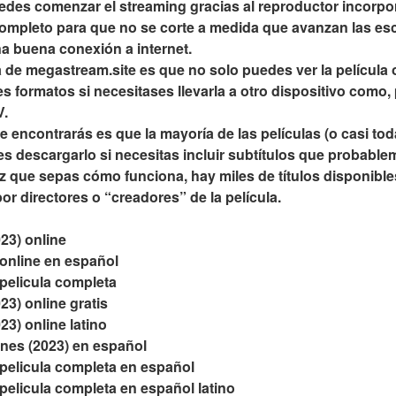
des comenzar el streaming gracias al reproductor incorpor
completo para que no se corte a medida que avanzan las es
una buena conexión a internet.
 de megastream.site es que no solo puedes ver la película 
s formatos si necesitases llevarla a otro dispositivo como, 
V.
e encontrarás es que la mayoría de las películas (o casi tod
s descargarlo si necesitas incluir subtítulos que probable
z que sepas cómo funciona, hay miles de títulos disponibles 
por directores o “creadores” de la película.
23) online
online en español
pelicula completa
3) online gratis
3) online latino
es (2023) en español
elicula completa en español
elicula completa en español latino