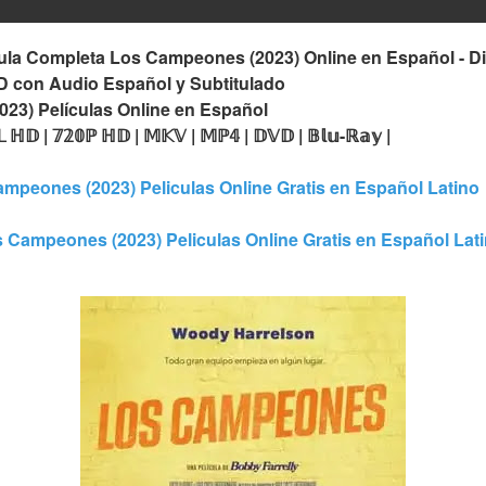
ula Completa Los Campeones (2023) Online en Español - Disf
D con Audio Español y Subtitulado
023) Películas Online en Español
𝕃 ℍ𝔻 | 𝟟𝟚𝟘ℙ ℍ𝔻 | 𝕄𝕂𝕍 | 𝕄ℙ𝟜 | 𝔻𝕍𝔻 | 𝔹𝕝𝕦-ℝ𝕒𝕪 |
mpeones (2023) Peliculas Online Gratis en Español Latino
 Campeones (2023) Peliculas Online Gratis en Español Lat